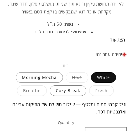
לאווירה תחושת ניקיון ורוגע תוך שניות. מושלם לסלון, חדר שינה,
מקלחת או כל רגע שמבקשים בו קצת קסם באוויר.
נפח:
50 מ״ל
שימוש:
לריסוס בחדר בלבד
הצג עוד
פעולה:
מתפזר במהירות ומותיר ניחוח שנשאר
נוח לנשיאה:
נכנס לכל תיק, מושלם גם לנסיעות
יחידה אחרונה!
⚠ לא לשימוש על בדים או על העור
ריח
Variant
Morning Mocha
No.1
White
sold
out
or
Variant
Variant
Breathe
Cozy Break
Fresh
unavailable
sold
sold
out
out
or
or
וניל קרמי חמים ומלטף — שילוב מושלם של מתיקות עדינה
navailable
unavailable
ואלגנטיות רכה.
Quantity
Quantity
MINE
אונליין