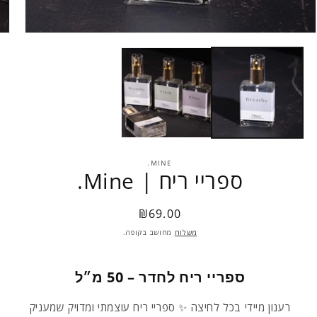
פתח
מדיה
1
במודל
MINE.
ספריי ריח | Mine.
Regular
₪69.00
price
משלוח
מחושב בקופה.
ספריי ריח לחדר – 50 מ״ל
רענון מיידי בכל לחיצה ✨ ספריי ריח עוצמתי ומדויק שמעניק