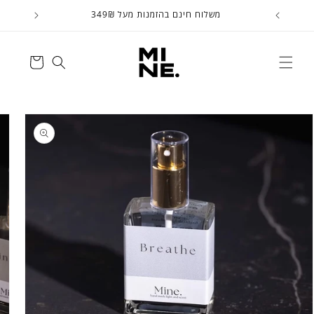
דלג
משלוח חינם בהזמנות מעל 349₪
לתוכן
עגלה
דלג
למידע
על
המוצר