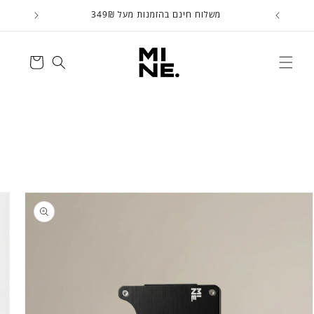
דלג
משלוח חינם בהזמנות מעל 349₪
לתוכן
עגלה
דלג
למידע
על
המוצר