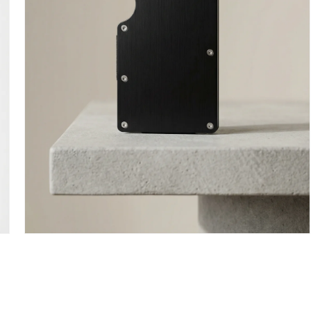
פתח
מדיה
1
במודל