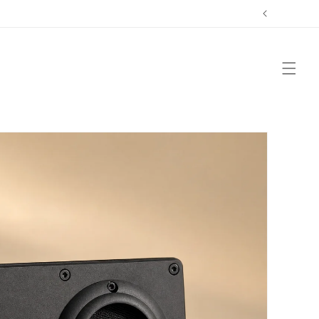
דלג
לתוכן
דלג
למידע
על
המוצר